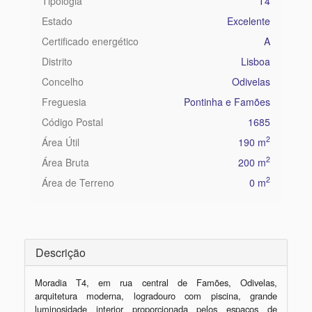
Tipologia
T4
Estado
Excelente
Certificado energético
A
Distrito
Lisboa
Concelho
Odivelas
Freguesia
Pontinha e Famões
Código Postal
1685
2
Área Útil
190 m
2
Área Bruta
200 m
2
Área de Terreno
0 m
Descrição
Moradia T4, em rua central de Famões, Odivelas, 
arquitetura moderna, logradouro com piscina, grande 
luminosidade interior proporcionada pelos espaços de 