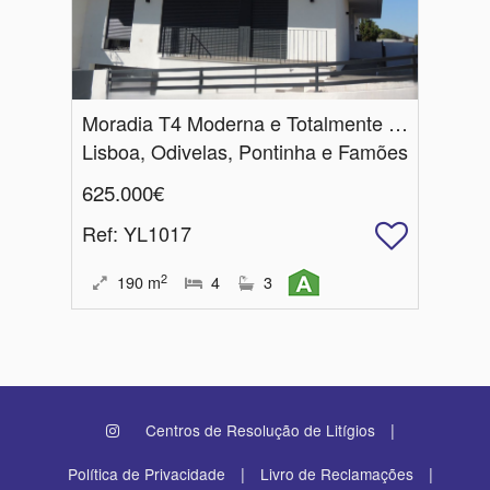
Moradia T4 Moderna e Totalmente Equipada
Lisboa, Odivelas, Pontinha e Famões
625.000€
Ref
: YL1017
2
190
m
4
3
|
Centros de Resolução de Litígios
|
|
Política de Privacidade
Livro de Reclamações