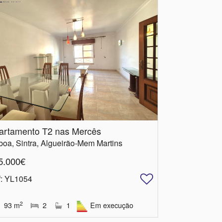
artamento T2 nas Mercês
boa, Sintra, Algueirão-Mem Martins
5.000€
f
: YL1054
2
93
m
2
1
Em execução