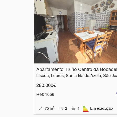
Apartamento T2 no Centro da Bobade
280.000€
Ref
: 1056
2
75
m
2
1
Em execução