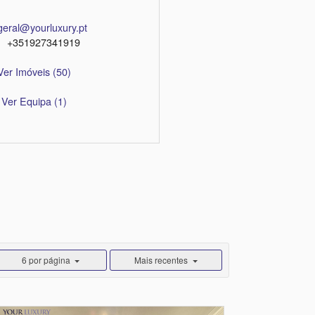
geral@yourluxury.pt
+351927341919
Ver Imóveis
(50)
Ver Equipa
(1)
6 por página
Mais recentes