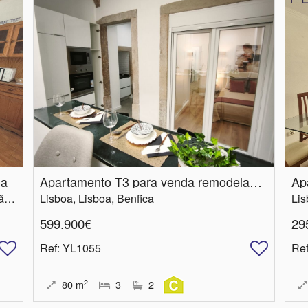
la
Apartamento T3 para venda remodelado em Lisboa, Benfica
Ap
Lisboa, Loures, Santa Iria de Azoia, São João da Talha e Bobadela
Lisboa, Lisboa, Benfica
Lis
599.900€
29
Ref
: YL1055
Re
2
80
m
3
2