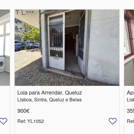
s
Loja para Arrendar, Queluz
Lisboa, Sintra, Queluz e Belas
Lis
900€
35
Ref
: YL1052
Re