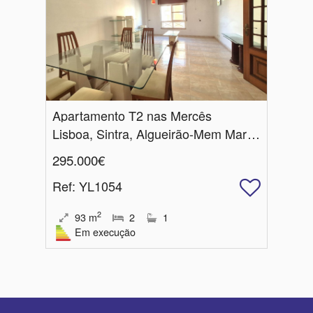
Apartamento T2 nas Mercês
Lisboa, Sintra, Algueirão-Mem Martins
295.000€
Ref
: YL1054
2
93
m
2
1
Em execução