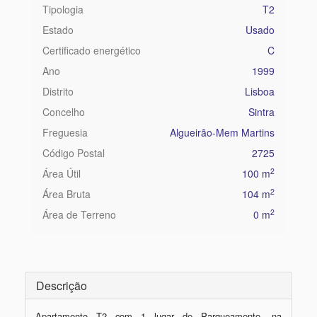
Tipologia
T2
Estado
Usado
Certificado energético
C
Ano
1999
Distrito
Lisboa
Concelho
Sintra
Freguesia
Algueirão-Mem Martins
Código Postal
2725
2
Área Útil
100 m
2
Área Bruta
104 m
2
Área de Terreno
0 m
Descrição
Apartamento T2 com 1 lugar de Parqueamento, na 